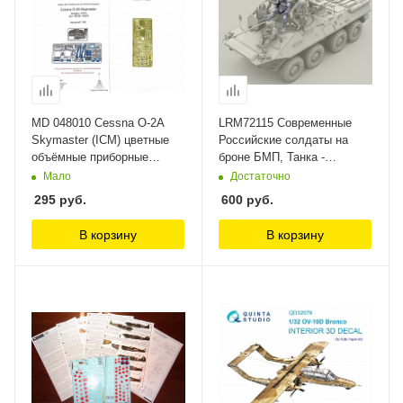
MD 048010 Cessna O-2A
LRM72115 Современные
Skymaster (ICM) цветные
Российские солдаты на
объёмные приборные
броне БМП, Танка -
Микродизайн
командир Live Resin
Мало
Достаточно
295
руб.
600
руб.
В корзину
В корзину