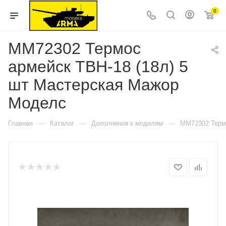
0
ММ72302 Термос
армейск ТВН-18 (18л) 5
шт Мастерская Мажор
Моделс
—
—
—
Главная
Каталог
Дополнения к моделям
ММ72302 Термо