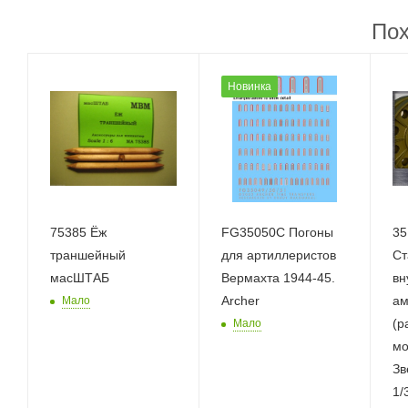
Пох
Новинка
75385 Ёж
FG35050C Погоны
35
траншейный
для артиллеристов
Ст
масШТАБ
Вермахта 1944-45.
вн
Archer
ам
Мало
(р
Мало
мо
Зв
1/