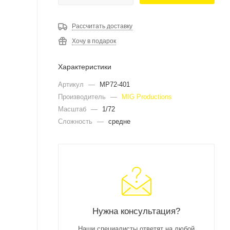
Рассчитать доставку
Хочу в подарок
Характеристики
Артикул
—
MP72-401
Производитель
—
MIG Productions
Масштаб
—
1/72
Сложность
—
средне
Нужна консультация?
Наши специалисты ответят на любой