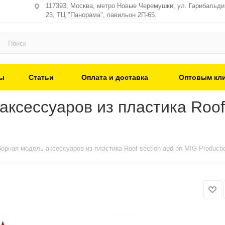
117393, Москва, метро Новые Черемушки, ул. Гарибальди,
23, ТЦ "Панорама", павильон 2П-65.
ы
Статьи
Оплата и доставка
Оптовым кл
ксессуаров из пластика Roof 
орная модель аксессуаров из пластика Roof section add on MIG Producti