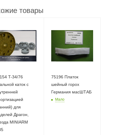
ожие товары
154 T-34/76
75196 Платок
альной каток с
шейный горох
утренней
Германия масШТАБ
ортизацией
Мало
анний) для
делей Драгон,
езда MINIARM
35