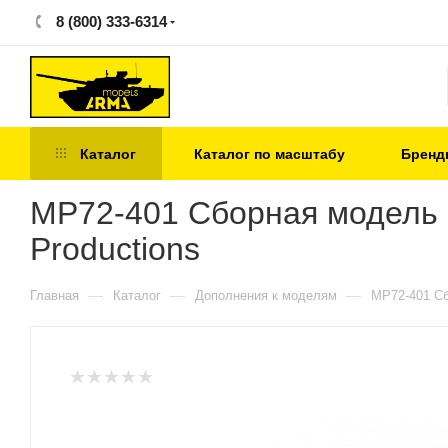
8 (800) 333-6314
Каталог
Каталог по масштабу
Бренд
MP72-401 Сборная модель а
Productions
—
—
—
Главная
Каталог
Дополнения к моделям
MP72-401 Сб