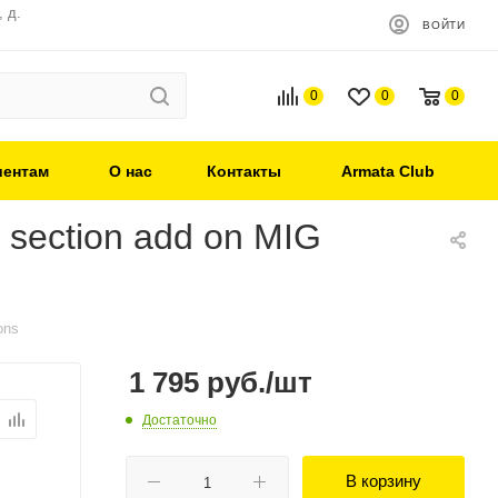
 д.
ВОЙТИ
0
0
0
иентам
О нас
Контакты
Armata Club
section add on MIG
ons
1 795
руб.
/шт
Достаточно
В корзину