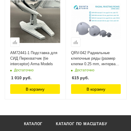
AM72441-1 Подставка для
QRV-042 Радиальные
СИД Перехватчик (tie
клепочные ряды (размер
interceptor) Arma Models
клепки 0.25 mm, интервал
1.0 mm, масштаб), белые
Достаточно
Достаточно
Quinta Studio
1 010
руб.
615
руб.
В корзину
В корзину
КАТАЛОГ
КАТАЛОГ ПО МАСШТАБУ