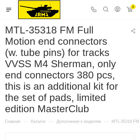
0
MTL-35318 FM Full
Motion end connectors
(w. tube pins) for tracks
VVSS M4 Sherman, only
end connectors 380 pcs,
this is an additional kit for
the set of pads, limited
edition MasterClub
—
—
—
Главная
Каталог
Дополнения к моделям
MTL-35318 FM Fu