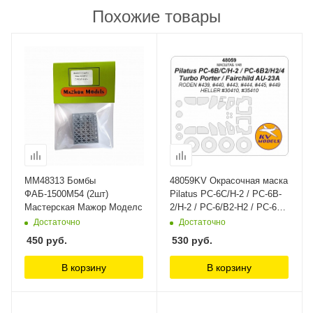
Похожие товары
ММ48313 Бомбы
48059KV Окрасочная маска
ФАБ-1500М54 (2шт)
Pilatus PC-6C/H-2 / PC-6B-
Мастерская Мажор Моделс
2/H-2 / PC-6/B2-H2 / PC-6
B2/H4 Turbo Porter /
Достаточно
Достаточно
Fairchild AU-23A (RODEN
450
руб.
530
руб.
#439, #440, #443, #444,
#445, #449 / HELLER
В корзину
В корзину
#30410, #35410) + маски на
диски и колеса KV Models