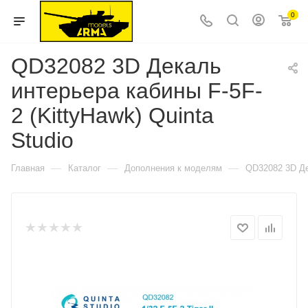
0
QD32082 3D Декаль
интерьера кабины F-5F-
2 (KittyHawk) Quinta
Studio
—
—
—
Главная
Каталог
Дополнения к моделям
QD32082 3D Дек