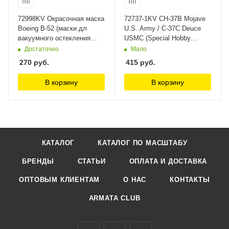
72998KV Окрасочная маска
72737-1KV CH-37B Mojave
Boeing B-52 (маски дл
U.S. Army / C-37C Deuce
вакуумного остекления
USMC (Special Hobby
производства Squadron
#72075, #72172) - (Double
Достаточно
Мало
Products для моделей
sided) + wheels masks KV
270
руб.
415
руб.
REVELL #04608 /
Models
MONOGRAM #8292) KV
В корзину
В корзину
Models
КАТАЛОГ
КАТАЛОГ ПО МАСШТАБУ
БРЕНДЫ
СТАТЬИ
ОПЛАТА И ДОСТАВКА
ОПТОВЫМ КЛИЕНТАМ
О НАС
КОНТАКТЫ
ARMATA CLUB