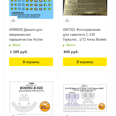
AR99030 Декали для
AM7321 Фототравление
американских
для самолета C-130
парашютистов Archer
Геркулес, 1/72 Arma Models
Мало
Много
1 185
руб.
840
руб.
В корзину
В корзину