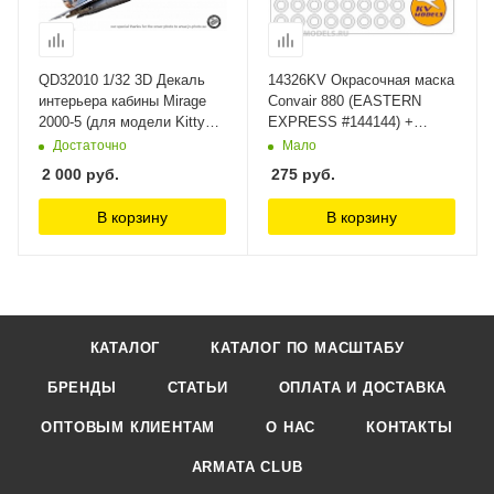
QD32010 1/32 3D Декаль
14326KV Окрасочная маска
интерьера кабины Mirage
Convair 880 (EASTERN
2000-5 (для модели Kitty
EXPRESS #144144) +
Hawk) Quinta Studio, 1/32
маски на пассажирские
Достаточно
Мало
окна и диски, и колеса KV
2 000
руб.
275
руб.
Models
В корзину
В корзину
КАТАЛОГ
КАТАЛОГ ПО МАСШТАБУ
БРЕНДЫ
СТАТЬИ
ОПЛАТА И ДОСТАВКА
ОПТОВЫМ КЛИЕНТАМ
О НАС
КОНТАКТЫ
ARMATA CLUB