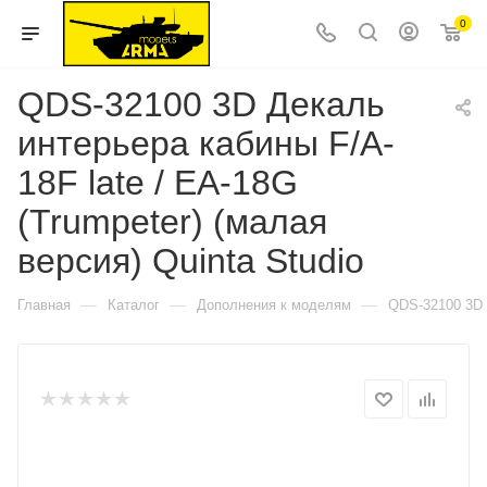
0
QDS-32100 3D Декаль
интерьера кабины F/A-
18F late / EA-18G
(Trumpeter) (малая
версия) Quinta Studio
—
—
—
Главная
Каталог
Дополнения к моделям
QDS-32100 3D Д