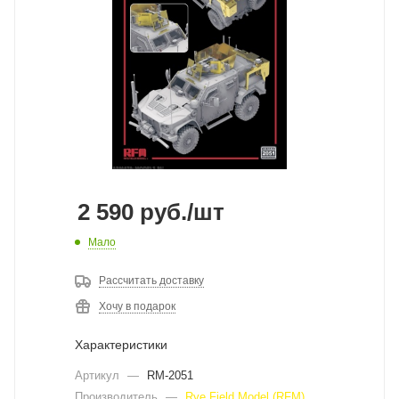
2 590
руб.
/шт
Мало
Рассчитать доставку
Хочу в подарок
Характеристики
Артикул
—
RM-2051
Производитель
—
Rye Field Model (RFM)