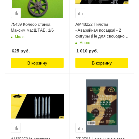
75439 Колесо станка
AM48222 Пилоты
Максим масШТАБ, 1/6
«Аварийная посадка!» 2
фигуры (Не для свободной
Мало
продажи) Arma Models 1/48
Много
625
руб.
1 010
руб.
В корзину
В корзину