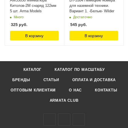
AM35850 Миниатюра
DT-3504 Немецкие номера
Китолов-2М снаряд 122мм
для наземной техники.
5 шт. Arma Models
Вариант 1. -Белые- Wilder
Много
Достаточно
325
руб.
545
руб.
В корзину
В корзину
КАТАЛОГ
КАТАЛОГ ПО МАСШТАБУ
БРЕНДЫ
СТАТЬИ
ОПЛАТА И ДОСТАВКА
ОПТОВЫМ КЛИЕНТАМ
О НАС
КОНТАКТЫ
ARMATA CLUB