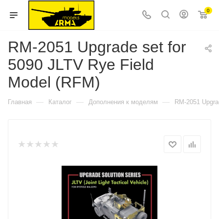
0
RM-2051 Upgrade set for
5090 JLTV Rye Field
Model (RFM)
—
—
—
Главная
Каталог
Дополнения к моделям
RM-2051 Upgrad