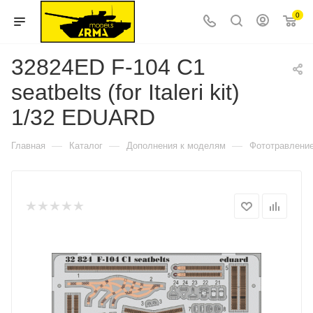
0
32824ED F-104 C1
seatbelts (for Italeri kit)
1/32 EDUARD
—
—
—
Главная
Каталог
Дополнения к моделям
Фототравлени