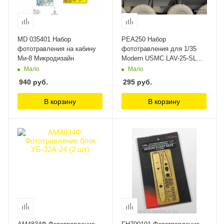
MD 035401 Набор
PEA250 Набор
фототравления на кабину
фототравления для 1/35
Ми-8 Микродизайн
Modern USMC LAV-25-SLEP
Exhaust Cover (For
Мало
Мало
TRUMPETER) VOYAGER
940
руб.
295
руб.
В корзину
В корзину