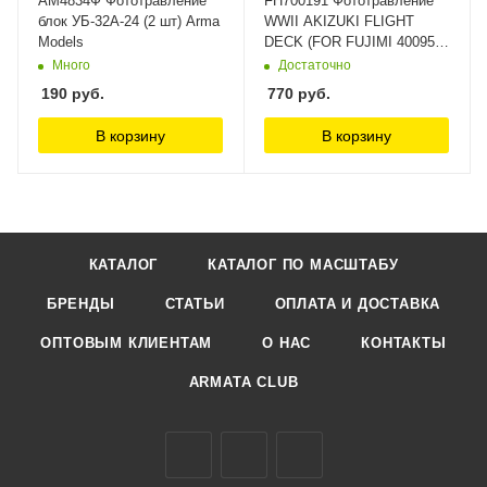
AM4834Ф Фототравление
FH700191 Фототравление
блок УБ-32А-24 (2 шт) Arma
WWII AKIZUKI FLIGHT
Models
DECK (FOR FUJIMI 400952)
FlyHawk
Много
Достаточно
190
руб.
770
руб.
В корзину
В корзину
КАТАЛОГ
КАТАЛОГ ПО МАСШТАБУ
БРЕНДЫ
СТАТЬИ
ОПЛАТА И ДОСТАВКА
ОПТОВЫМ КЛИЕНТАМ
О НАС
КОНТАКТЫ
ARMATA CLUB