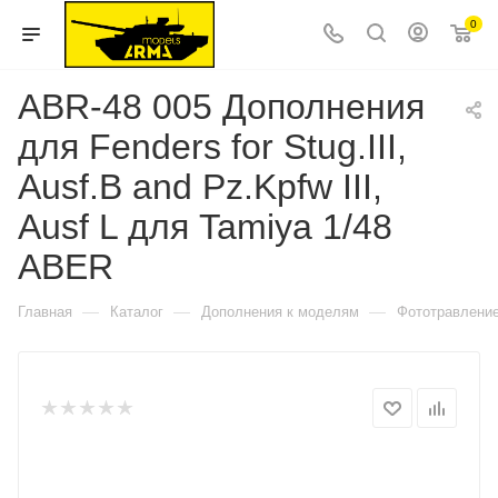
0
ABR-48 005 Дополнения
для Fenders for Stug.III,
Ausf.B and Pz.Kpfw III,
Ausf L для Tamiya 1/48
ABER
—
—
—
Главная
Каталог
Дополнения к моделям
Фототравлени