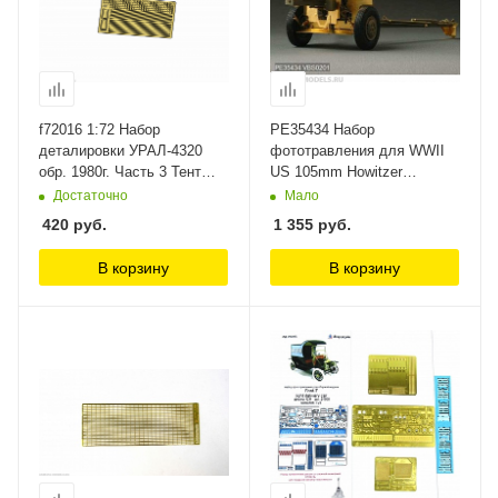
f72016 1:72 Набор
PE35434 Набор
деталировки УРАЛ-4320
фототравления для WWII
обр. 1980г. Часть 3 Тент
US 105mm Howitzer
(ФТД) New penguin
M2A1(For AFV CLUB 35182)
Достаточно
Мало
VOYAGER
420
руб.
1 355
руб.
В корзину
В корзину