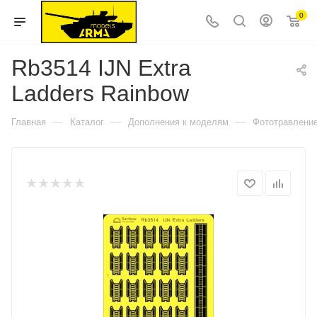
0
Rb3514 IJN Extra
Ladders Rainbow
—
—
—
Главная
Каталог
Дополнения к моделям
Фототравлени