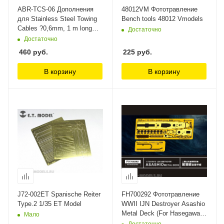
ABR-TCS-06 Дополнения
48012VM Фототравление
для Stainless Steel Towing
Bench tools 48012 Vmodels
Cables ?0,6mm, 1 m long
Достаточно
для ABER
Достаточно
460
руб.
225
руб.
В корзину
В корзину
J72-002ET Spanische Reiter
FH700292 Фототравление
Type.2 1/35 ET Model
WWII IJN Destroyer Asashio
Metal Deck (For Hasegawa)
Мало
FlyHawk
Достаточно