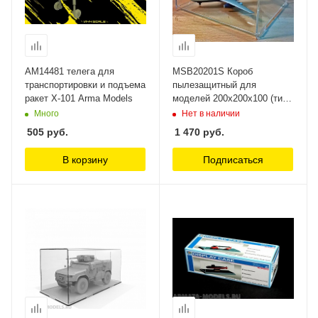
AM14481 телега для
MSB20201S Короб
транспортировки и подъема
пылезащитный для
ракет Х-101 Arma Models
моделей 200х200х100 (тип
Скоба) Модель-Сервис
Много
Нет в наличии
505
руб.
1 470
руб.
В корзину
Подписаться