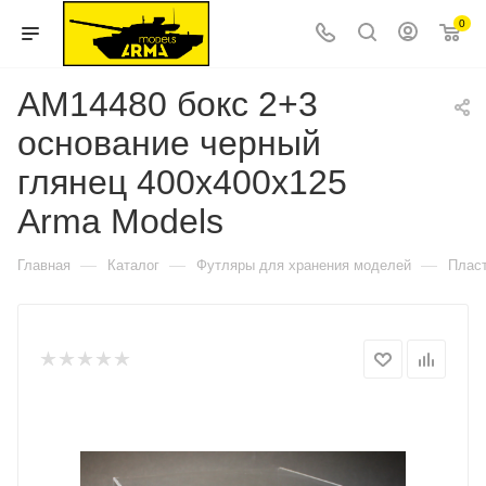
0
AM14480 бокс 2+3
основание черный
глянец 400х400х125
Arma Models
—
—
—
Главная
Каталог
Футляры для хранения моделей
Пласт