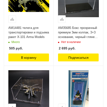
AM14481 телега для
AM35685 Бокс прозрачный
транспортировки и подъема
премиум 3мм колпак, 3+3
ракет Х-101 Arma Models
основание, черный глянец
(табличка в комплекте)
Много
Нет в наличии
Arma Models
505
руб.
2 695
руб.
В корзину
Подписаться