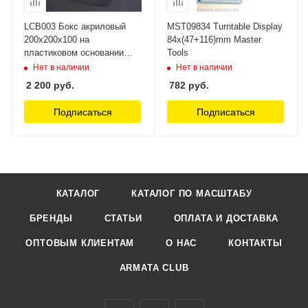
LCB003 Бокс акриловый
MST09834 Turntable Display
200х200х100 на
84x(47+116)mm Master
пластиковом основании
Tools
LemonCraft
Нет в наличии
Нет в наличии
2 200
руб.
782
руб.
Подписаться
Подписаться
КАТАЛОГ
КАТАЛОГ ПО МАСШТАБУ
БРЕНДЫ
СТАТЬИ
ОПЛАТА И ДОСТАВКА
ОПТОВЫМ КЛИЕНТАМ
О НАС
КОНТАКТЫ
ARMATA CLUB