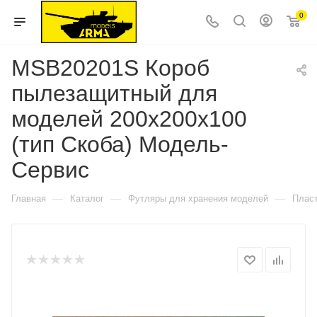
0
MSB20201S Короб
пылезащитный для
моделей 200х200х100
(тип Скоба) Модель-
Сервис
—
—
—
Главная
Каталог
Футляры для хранения моделей
Пласт