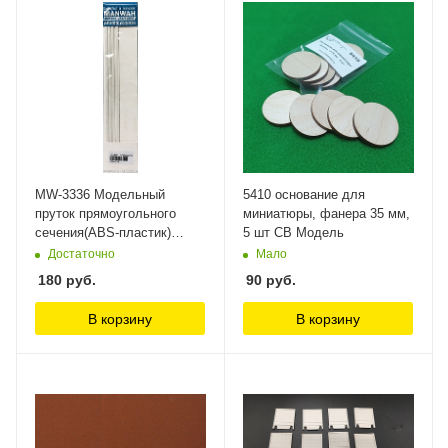
MW-3336 Модельный
5410 основание для
пруток прямоугольного
миниатюры, фанера 35 мм,
сечения(ABS-пластик)
5 шт СВ Модель
4*2*250mm 4шт ManWah
Достаточно
Мало
180
руб.
90
руб.
В корзину
В корзину