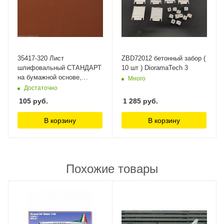
35417-320 Лист
ZBD72012 бетонный забор (
шлифовальный СТАНДАРТ
10 шт ) DioramaTech 3
на бумажной основе,
Много
водостойкий 230х280мм,
Достаточно
Р320, 5шт Зубр
105
руб.
1 285
руб.
В корзину
В корзину
Похожие товары