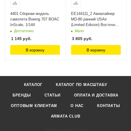
4401 Сборная модель
ЕЕ144111_2 Авиалайнер
самолета Boeing 707 BOAC
MD-80 ранний USAir
InScale, 1/144
(Limited Edision) Восточный
экспресс, 1/144
Достаточно
Мало
1 145
руб.
3 805
руб.
В корзину
В корзину
КАТАЛОГ
КАТАЛОГ ПО МАСШТАБУ
БРЕНДЫ
СТАТЬИ
ОПЛАТА И ДОСТАВКА
ОПТОВЫМ КЛИЕНТАМ
О НАС
КОНТАКТЫ
ARMATA CLUB