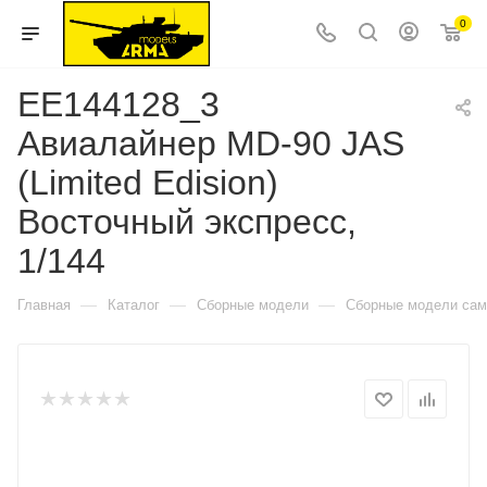
0
ЕЕ144128_3
Авиалайнер MD-90 JAS
(Limited Edision)
Восточный экспресс,
1/144
—
—
—
Главная
Каталог
Сборные модели
Сборные модели сам