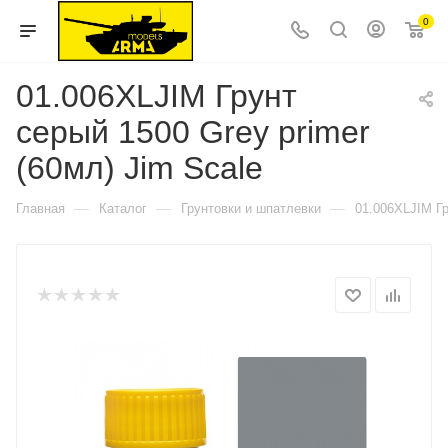
0
01.006XLJIM Грунт
серый 1500 Grey primer
(60мл) Jim Scale
—
—
—
Главная
Каталог
Грунтовки и шпатлевки
01.006XLJIM Гр