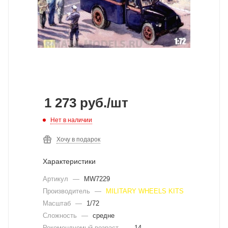
1 273
руб.
/шт
Нет в наличии
Хочу в подарок
Характеристики
Артикул
—
MW7229
Производитель
—
MILITARY WHEELS KITS
Масштаб
—
1/72
Сложность
—
средне
Рекомендуемый возраст
—
14