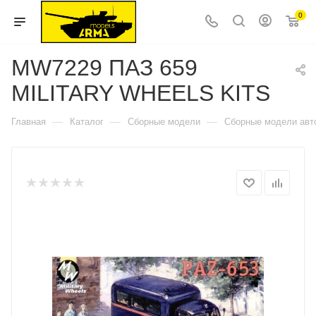
0
MW7229 ПАЗ 659
MILITARY WHEELS KITS
—
—
—
Главная
Каталог
Сборные модели
Сборные модели авт