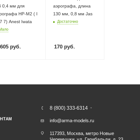
 0,4 мм для
аэрографа, длина
рографа HP-M2 ( I
130 мм, 0,8 мм Jas
7 7) Anest Iwata
Достаточно
Мало
 605
руб.
170
руб.
8 (800) 333-6314
НТАМ
info@arma-models.ru
117393, Москва, метро Новые
Черемушки, ул. Гарибальди, д. 23,