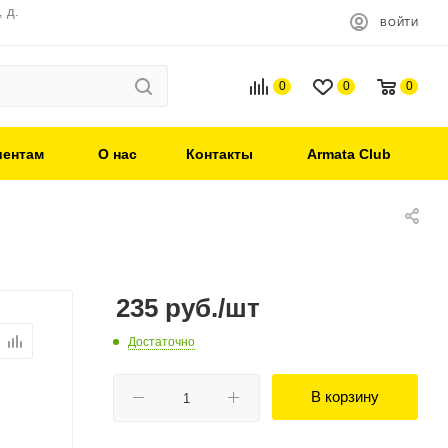
 д.
ВОЙТИ
0
0
0
иентам
О нас
Контакты
Armata Club
235
руб.
/шт
Достаточно
В корзину