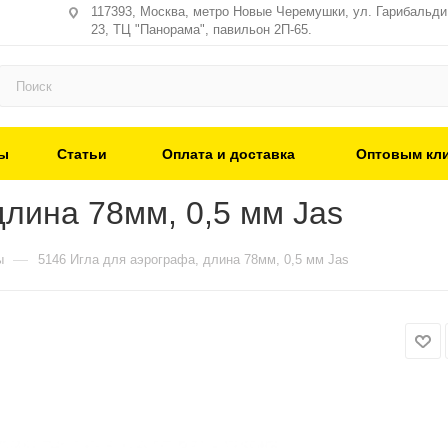
117393, Москва, метро Новые Черемушки, ул. Гарибальди,
23, ТЦ "Панорама", павильон 2П-65.
ы
Статьи
Оплата и доставка
Оптовым кл
длина 78мм, 0,5 мм Jas
—
ы
5146 Игла для аэрографа, длина 78мм, 0,5 мм Jas