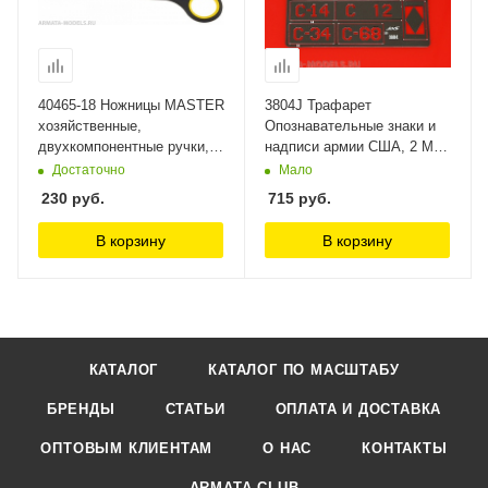
40465-18 Ножницы MASTER
3804J Трафарет
хозяйственные,
Опознавательные знаки и
двухкомпонентные ручки,
надписи армии США, 2 МВ,
175мм Stayer
2 шт. Jas
Достаточно
Мало
230
руб.
715
руб.
В корзину
В корзину
КАТАЛОГ
КАТАЛОГ ПО МАСШТАБУ
БРЕНДЫ
СТАТЬИ
ОПЛАТА И ДОСТАВКА
ОПТОВЫМ КЛИЕНТАМ
О НАС
КОНТАКТЫ
ARMATA CLUB