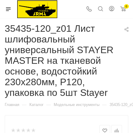
0
35435-120_z01 Лист
шлифовальный
универсальный STAYER
MASTER на тканевой
основе, водостойкий
230х280мм, Р120,
упаковка по 5шт Stayer
—
—
—
Главная
Каталог
Модельные инструменты
35435-120_z