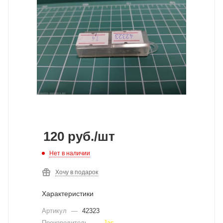
120
руб.
/шт
Нет в наличии
Хочу в подарок
Характеристики
Артикул
—
42323
Производитель
—
Jas