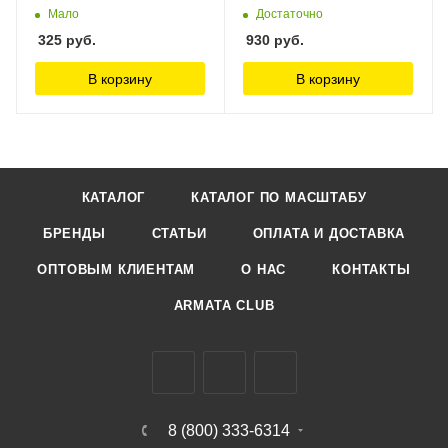
MASTER на тканевой
Мало
Достаточно
основе, водостойкий
325
руб.
930
руб.
230х280мм, Р120, упаковка
по 5шт Stayer
В корзину
В корзину
КАТАЛОГ
КАТАЛОГ ПО МАСШТАБУ
БРЕНДЫ
СТАТЬИ
ОПЛАТА И ДОСТАВКА
ОПТОВЫМ КЛИЕНТАМ
О НАС
КОНТАКТЫ
ARMATA CLUB
8 (800) 333-6314