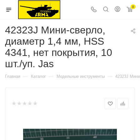
0
42323J Мини-сверло,
диаметр 1,4 мм, HSS
4341, нет покрытия, 10
шт./уп. Jas
—
—
—
Главная
Каталог
Модельные инструменты
42323J Мини-