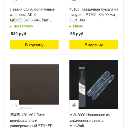
Лезвия OLFA лопаточные
4610J Наждачная бумага на
для ножа AK-4,
липучке, P1200, 30x90 мм,
6(8)х35,5х0,55мм, 5шт
6 шт. Jas
OLFA
Достаточно
Много
530
руб.
55
руб.
В корзину
В корзину
35435-120_z01 Лист
MW-2066 Напильник из
шлифовальный
закаленного стекла
универсальный STAYER
ManWah