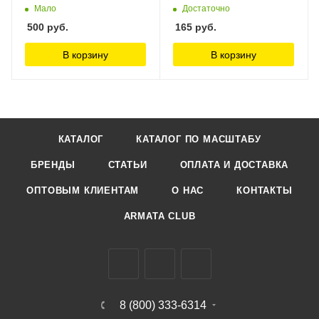
10 шт./уп. Jas
Мало
Достаточно
500
руб.
165
руб.
В корзину
В корзину
КАТАЛОГ
КАТАЛОГ ПО МАСШТАБУ
БРЕНДЫ
СТАТЬИ
ОПЛАТА И ДОСТАВКА
ОПТОВЫМ КЛИЕНТАМ
О НАС
КОНТАКТЫ
ARMATA CLUB
8 (800) 333-6314