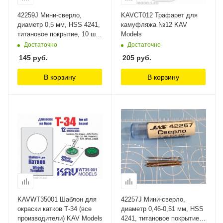
42259J Мини-сверло,
KAVCT012 Трафарет для
диаметр 0,5 мм, HSS 4241,
камуфляжа №12 KAV
титановое покрытие, 10 шт./
Models
уп. Jas
Достаточно
Достаточно
145
руб.
205
руб.
В корзину
В корзину
KAVWT35001 Шаблон для
42257J Мини-сверло,
окраски катков Т-34 (все
диаметр 0,46-0,51 мм, HSS
производители) KAV Models
4241, титановое покрытие,