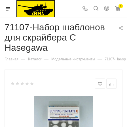
0
71107-Набор шаблонов
для скрайбера C
Hasegawa
—
—
—
Главная
Каталог
Модельные инструменты
71107-Набор