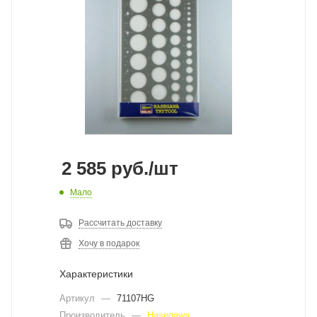
2 585
руб.
/шт
Мало
Рассчитать доставку
Хочу в подарок
Характеристики
Артикул
—
71107HG
Производитель
—
Hasegawa