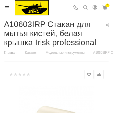
0
A10603IRP Стакан для
мытья кистей, белая
крышка Irisk professional
—
—
—
Главная
Каталог
Модельные инструменты
A10603IRP Ст