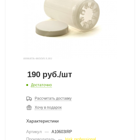
190
руб.
/шт
Достаточно
Рассчитать доставку
Хочу в подарок
Характеристики
Артикул
—
A10603IRP
Производитель
—
Irisk professional