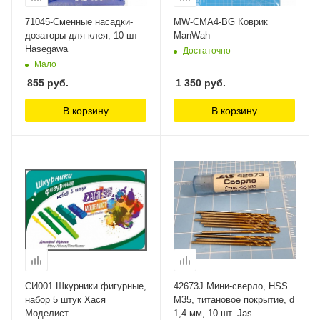
71045-Сменные насадки-
MW-CMA4-BG Коврик
дозаторы для клея, 10 шт
ManWah
Hasegawa
Достаточно
Мало
855
руб.
1 350
руб.
В корзину
В корзину
СИ001 Шкурники фигурные,
42673J Мини-сверло, HSS
набор 5 штук Хася
M35, титановое покрытие, d
Моделист
1,4 мм, 10 шт. Jas