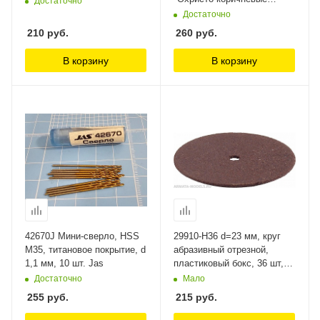
Достаточно
доски" 20шт. Morrison
Достаточно
210
руб.
260
руб.
В корзину
В корзину
42670J Мини-сверло, HSS
29910-H36 d=23 мм, круг
M35, титановое покрытие, d
абразивный отрезной,
1,1 мм, 10 шт. Jas
пластиковый бокс, 36 шт,
Stayer
Достаточно
Мало
255
руб.
215
руб.