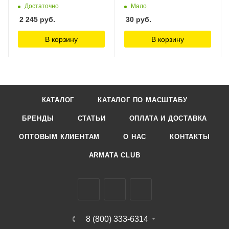
4-х слойный, 350 х 350 Jas
Достаточно
Мало
2 245
руб.
30
руб.
В корзину
В корзину
КАТАЛОГ
КАТАЛОГ ПО МАСШТАБУ
БРЕНДЫ
СТАТЬИ
ОПЛАТА И ДОСТАВКА
ОПТОВЫМ КЛИЕНТАМ
О НАС
КОНТАКТЫ
ARMATA CLUB
8 (800) 333-6314