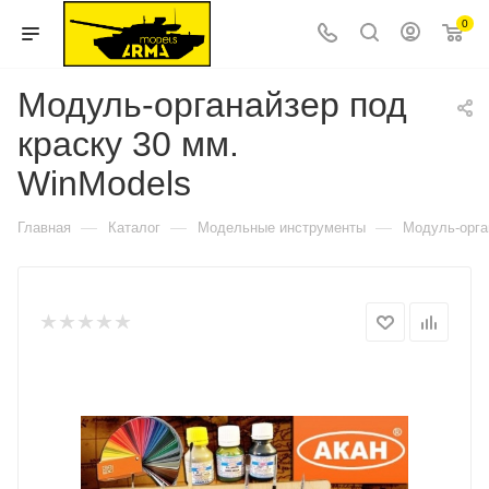
0
Модуль-органайзер под
краску 30 мм.
WinModels
—
—
—
Главная
Каталог
Модельные инструменты
Модуль-орга