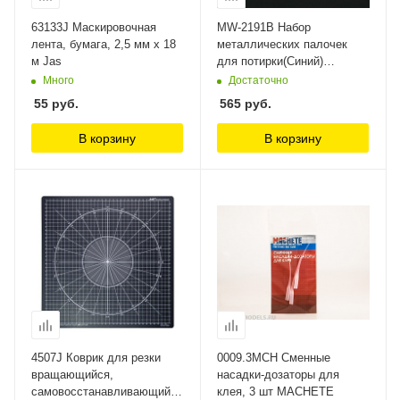
63133J Маскировочная
MW-2191B Набор
лента, бумага, 2,5 мм х 18
металлических палочек
м Jas
для потирки(Синий)
НАСАДКИ ДЛЯ
Много
Достаточно
ПОТИРКИ:3мм*3+5мм*3
55
руб.
565
руб.
ManWah
В корзину
В корзину
4507J Коврик для резки
0009.3MCH Сменные
вращающийся,
насадки-дозаторы для
самовосстанавливающийся
клея, 3 шт MACHETE