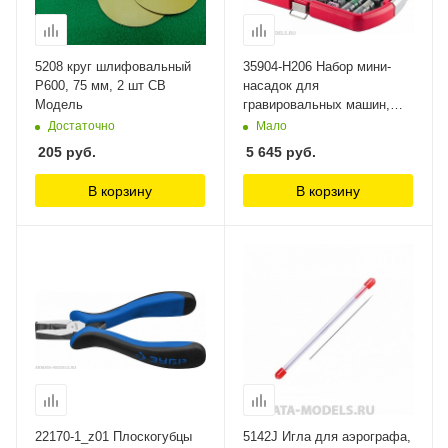
5208 круг шлифовальный
35904-H206 Набор мини-
Р600, 75 мм, 2 шт СВ
насадок для
Модель
гравировальных машин,
206 предметов Зубр
Достаточно
Мало
205
руб.
5 645
руб.
В корзину
В корзину
22170-1_z01 Плоскогубцы
5142J Игла для аэрографа,