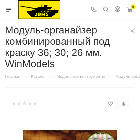
0
Модуль-органайзер
комбинированный под
краску 36; 30; 26 мм.
WinModels
—
—
—
Главная
Каталог
Модельные инструменты
Модуль-орга