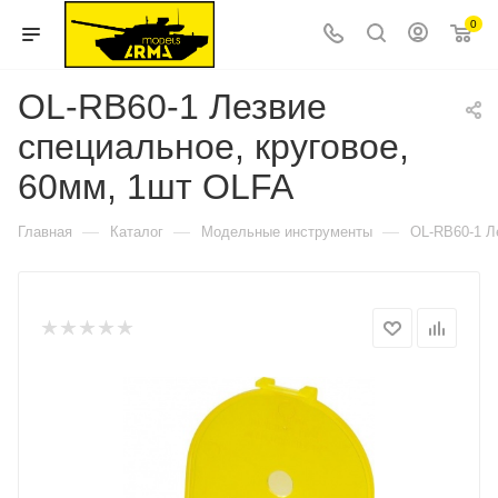
0
OL-RB60-1 Лезвие
специальное, круговое,
60мм, 1шт OLFA
—
—
—
Главная
Каталог
Модельные инструменты
OL-RB60-1 Л