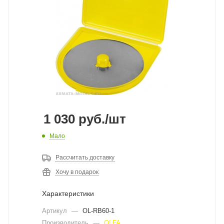
1 030
руб.
/шт
Мало
Рассчитать доставку
Хочу в подарок
Характеристики
Артикул
—
OL-RB60-1
Производитель
—
OLFA