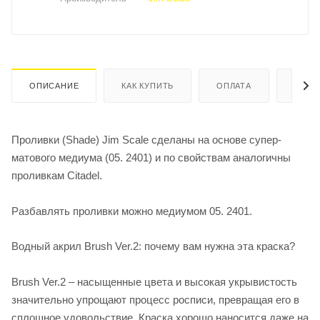
ОПИСАНИЕ
КАК КУПИТЬ
ОПЛАТА
ДОСТ
Проливки (Shade) Jim Scale сделаны на основе супер-
матового медиума (05. 2401) и по свойствам аналогичны
проливкам Citadel.
Разбавлять проливки можно медиумом 05. 2401.
Водный акрил Brush Ver.2: почему вам нужна эта краска?
Brush Ver.2 – насыщенные цвета и высокая укрывистость
значительно упрощают процесс росписи, превращая его в
сплошное удовольствие. Краска хорошо наносится даже на