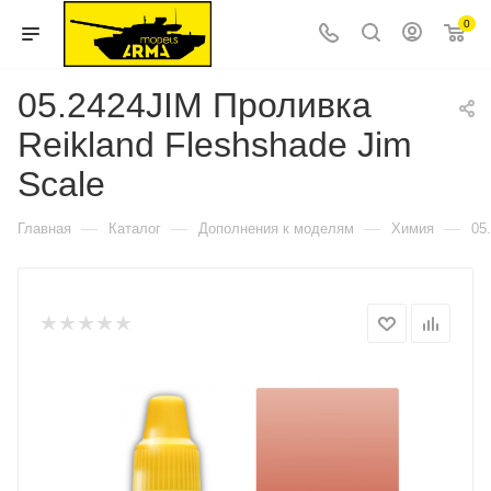
0
05.2424JIM Проливка
Reikland Fleshshade Jim
Scale
—
—
—
—
Главная
Каталог
Дополнения к моделям
Химия
05