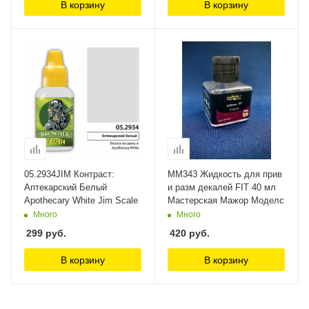
В корзину
В корзину
05.2934JIM Контраст:
MM343 Жидкость для прив
Аптекарский Белый
и разм декалей FIT 40 мл
Apothecary White Jim Scale
Мастерская Мажор Моделс
Много
Много
299
руб.
420
руб.
В корзину
В корзину