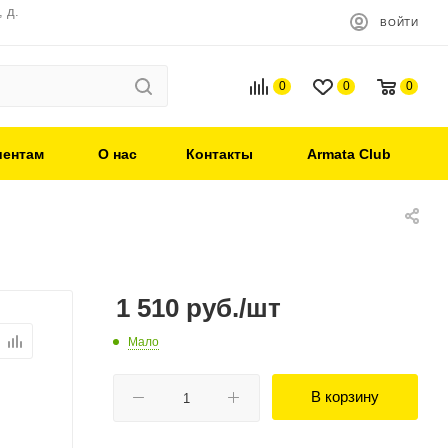
 д.
ВОЙТИ
0
0
0
иентам
О нас
Контакты
Armata Club
1 510
руб.
/шт
Мало
В корзину