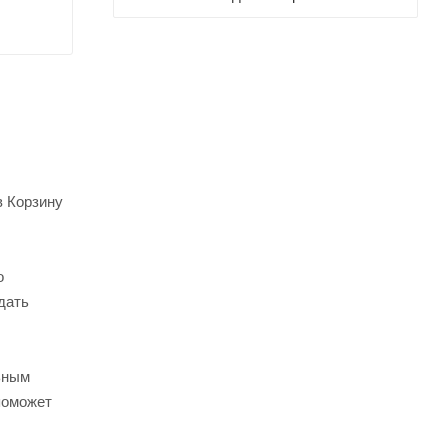
в Корзину
о
дать
ьным
поможет