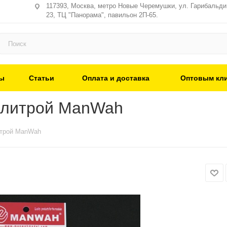
117393, Москва, метро Новые Черемушки, ул. Гарибальди,
23, ТЦ "Панорама", павильон 2П-65.
ы
Статьи
Оплата и доставка
Оптовым кл
алитрой ManWah
итрой ManWah