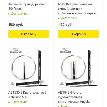
Кисточка, куница, размер
MW-3027 Диагональная
3/0 Revell
кисть (волокно +
соболиный волос, стержень
Достаточно
из сандалового дерева)
Достаточно
ManWah
580
руб.
420
руб.
В корзину
В корзину
ABT830-6 Кисть круглая 6
ABT845-4 Кисть
Abteilung 502
художественная
синтетическая Angular
Достаточно
Brush 4 Abteilung 502
Много