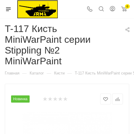
0
T-117 Кисть
MiniWarPaint серии
Stippling №2
MiniWarPaint
—
—
—
Главная
Каталог
Кисти
T-117 Кисть MiniWarPaint серии 
Новинка