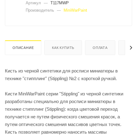
Артикул
—
T117MWP
Производитель
—
MiniWarPaint
ОПИСАНИЕ
КАК КУПИТЬ
ОПЛАТА
ДОСТ
Кисть из черной синтетики для росписи миниатюры в
технике "стипплинг" (Stippling) №2 с короткой ручкой.
Кисти MiniWarPaint серии "Stippling" из черной синтетики
разработаны специально для росписи миниатюры в
технике стипплинг (Stippling): когда цветовой переход
получается не путем физического смешения красок, а
путем оптического смешения массивов цветных точек.
Кисть позволяет равномерно наносить массивы