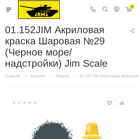
0
01.152JIM Акриловая
краска Шаровая №29
(Черное море/
надстройки) Jim Scale
—
—
—
Главная
Каталог
Краски
01.152JIM Акриловая краска Ш