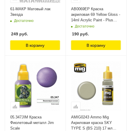
61-МАКР Матовый лак
AB0069EP Краска
Звезда
акриловая 69 Yellow Gloss -
14ml Acrylic Paint - Plus
Достаточно
30% Humbrol
Достаточно
249
руб.
190
руб.
В корзину
В корзину
05.347JIM Краска
AMIG0243 Ammo Mig
Фиолетовый металл Jim
Акриловая краска SKY
Scale
TYPE S (BS 210) 17 мл