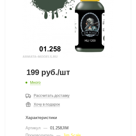
199
руб.
/шт
Много
Рассчитать доставку
Хочу в подарок
Характеристики
Артикул
—
01.258JIM
Производитель
—
Jim Scale