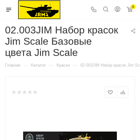
0
02.003JIM Набор красок
Jim Scale Базовые
цвета Jim Scale
—
—
—
Главная
Каталог
Краски
02.003JIM Набор красок Jim Sc