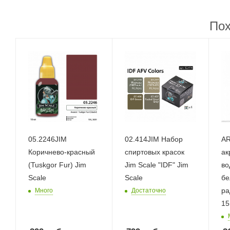
Пох
05.2246JIM
02.414JIM Набор
AR
Коричнево-красный
спиртовых красок
ак
(Tuskgor Fur) Jim
Jim Scale "IDF" Jim
во
Scale
Scale
бе
ра
Много
Достаточно
15