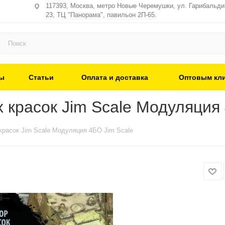
117393, Москва, метро Новые Черемушки, ул. Гарибальди,
23, ТЦ "Панорама", павильон 2П-65.
ы
Статьи
Оплата и доставка
Оптовым кл
 красок Jim Scale Модуляция 
красок Jim Scale Модуляция 4БО Jim Scale