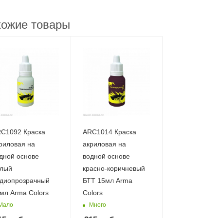
ожие товары
C1092 Краска
ARC1014 Краска
риловая на
акриловая на
дной основе
водной основе
лый
красно-коричневый
диопрозрачный
БТТ 15мл Arma
мл Arma Colors
Colors
Мало
Много