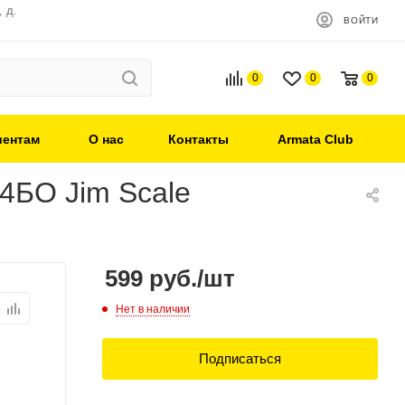
 д.
ВОЙТИ
0
0
0
иентам
О нас
Контакты
Armata Club
4БО Jim Scale
599
руб.
/шт
Нет в наличии
Подписаться