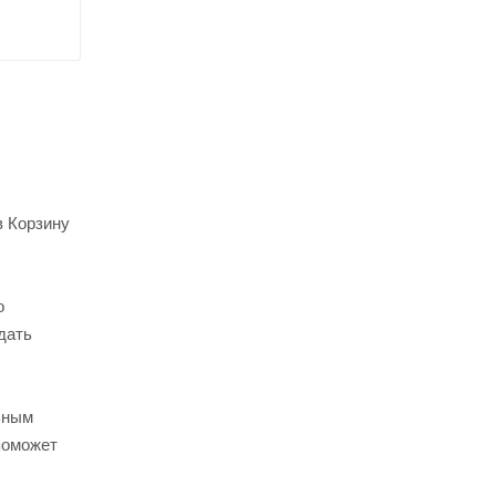
в Корзину
о
дать
ьным
поможет