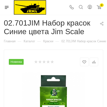
0
02.701JIM Набор красок
Синие цвета Jim Scale
—
—
—
Главная
Каталог
Краски
02.701JIM Набор красок Синие 
Новинка