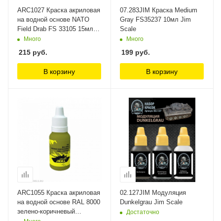
ARC1027 Краска акриловая
07.283JIM Краска Medium
на водной основе NATO
Gray FS35237 10мл Jim
Field Drab FS 33105 15мл
Scale
Arma Colors
Много
Много
215
руб.
199
руб.
В корзину
В корзину
ARC1055 Краска акриловая
02.127JIM Модуляция
на водной основе RAL 8000
Dunkelgrau Jim Scale
зелено-коричневый
Достаточно
(афр.корп.) 15мл Arma