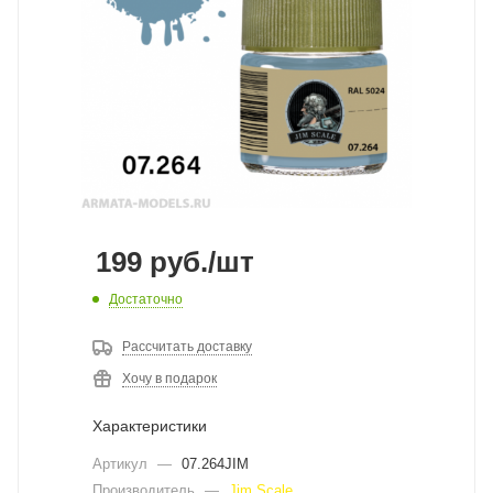
199
руб.
/шт
Достаточно
Рассчитать доставку
Хочу в подарок
Характеристики
Артикул
—
07.264JIM
Производитель
—
Jim Scale