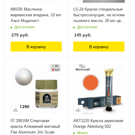
МК036 Масленка
LS-24 Краски специальные
марианская впадина, 10 мл
быстросохнущие, на основе
Хася Моделист
льняного масла. 20 мл цвет
насыщенный малиновый
Достаточно
Достаточно
Wilder
275
руб.
145
руб.
В корзину
В корзину
07.290JIM Спиртовая
ABT1120 Краска акриловая
краска Алюминий матовый
Orange Abteilung 502
Flat Aluminum Jim Scale
Много