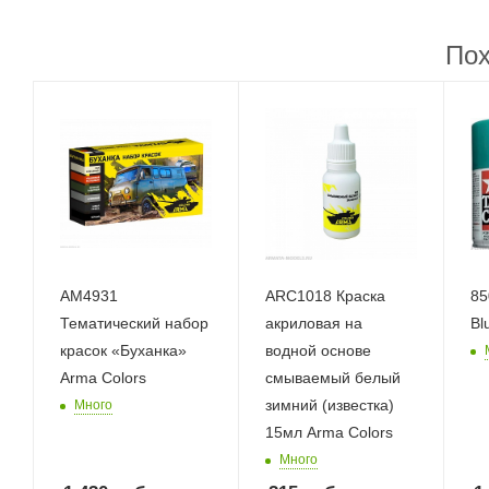
Пох
AM4931
ARC1018 Краска
85
Тематический набор
акриловая на
Bl
красок «Буханка»
водной основе
Arma Colors
смываемый белый
зимний (известка)
Много
15мл Arma Colors
Много