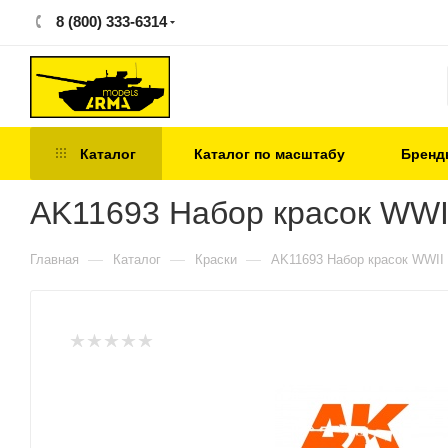
8 (800) 333-6314
Каталог
Каталог по масштабу
Бренд
AK11693 Набор красок WWI
—
—
—
Главная
Каталог
Краски
AK11693 Набор красок WWII