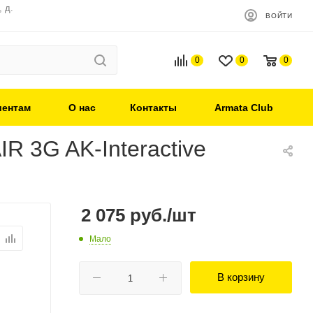
 д.
ВОЙТИ
0
0
0
иентам
О нас
Контакты
Armata Club
 3G AK-Interactive
2 075
руб.
/шт
Мало
В корзину