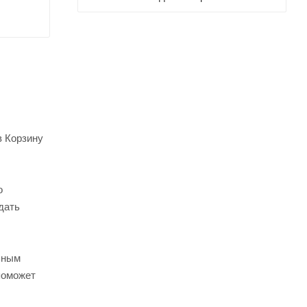
в Корзину
о
дать
ьным
поможет