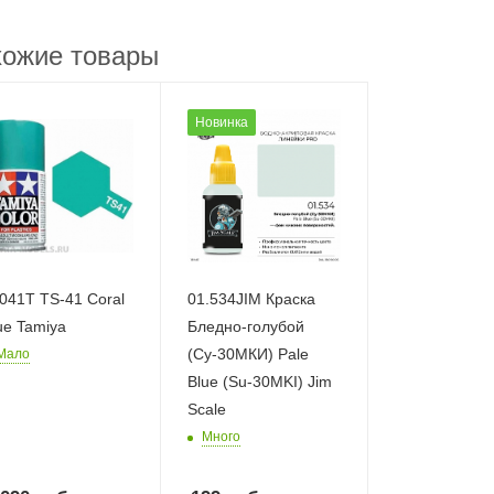
ожие товары
Новинка
041T TS-41 Coral
01.534JIM Краска
ue Tamiya
Бледно-голубой
(Су-30МКИ) Pale
Мало
Blue (Su-30MKI) Jim
Scale
Много