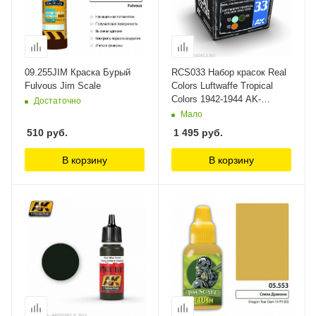
09.255JIM Краска Бурый
RCS033 Набор красок Real
Fulvous Jim Scale
Colors Luftwaffe Tropical
Colors 1942-1944 AK-
Достаточно
Interactive
Мало
510
руб.
1 495
руб.
В корзину
В корзину