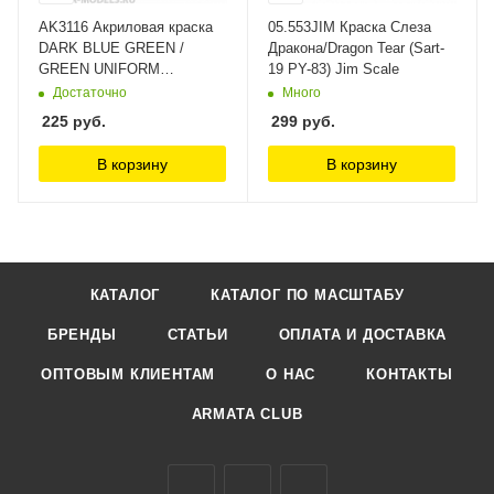
AK3116 Акриловая краска
05.553JIM Краска Слеза
DARK BLUE GREEN /
Дракона/Dragon Tear (Sart-
GREEN UNIFORM
19 PY-83) Jim Scale
SHADOWS AK-Interactive
Достаточно
Много
225
руб.
299
руб.
В корзину
В корзину
КАТАЛОГ
КАТАЛОГ ПО МАСШТАБУ
БРЕНДЫ
СТАТЬИ
ОПЛАТА И ДОСТАВКА
ОПТОВЫМ КЛИЕНТАМ
О НАС
КОНТАКТЫ
ARMATA CLUB