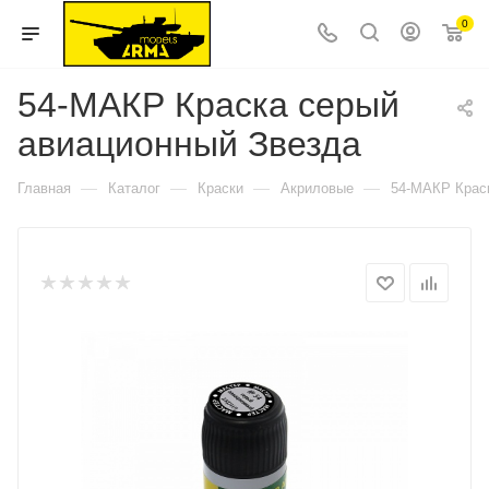
0
54-МАКР Краска серый
авиационный Звезда
—
—
—
—
Главная
Каталог
Краски
Акриловые
54-МАКР Крас