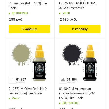
Rotten tree (RAL 7033) Jim
GERMAN TANK COLORS
Scale
3G AK-Interactive
Достаточно
Мало
199
руб.
2 075
руб.
В корзину
В корзину
01.257JIM Olive Drab No.9
01.184JIM Акриловая
(выцветший) Jim Scale
краска Баклажан (Су-32,
Су-34) Jim Scale
Много
Достаточно