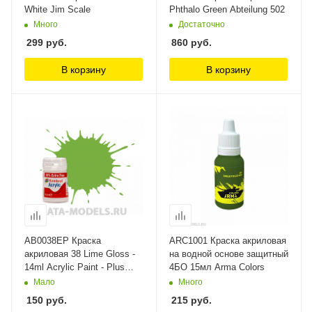
White Jim Scale
Phthalo Green Abteilung 502
Много
Достаточно
299
руб.
860
руб.
В корзину
В корзину
AB0038EP Краска
ARC1001 Краска акриловая
акриловая 38 Lime Gloss -
на водной основе защитный
14ml Acrylic Paint - Plus
4БО 15мл Arma Colors
30% Humbrol
Мало
Много
150
руб.
215
руб.