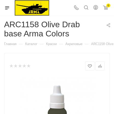
0
ARC1158 Olive Drab
base Arma Colors
—
—
—
—
Главная
Каталог
Краски
Акриловые
ARC1158 Olive