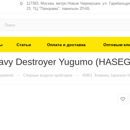
117393, Москва, метро Новые Черемушки, ул. Гарибальди,
23, ТЦ "Панорама", павильон 2П-65.
ы
Статьи
Оплата и доставка
Оптовым кл
avy Destroyer Yugumo (HASE
—
—
ораблей
Сборные модели крейсеров
49461 Эсминец Japanese 