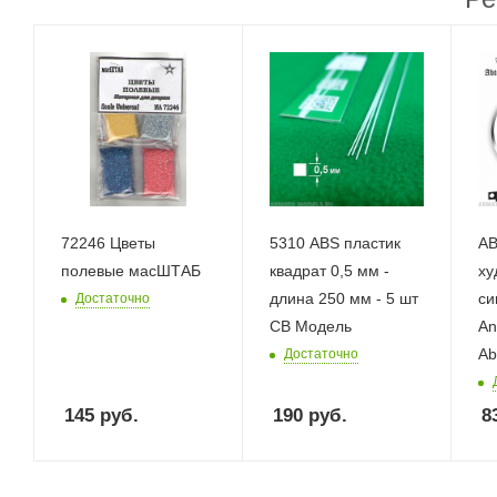
72246 Цветы
5310 ABS пластик
AB
полевые масШТАБ
квадрат 0,5 мм -
ху
длина 250 мм - 5 шт
си
Достаточно
СВ Модель
An
Ab
Достаточно
145
руб.
190
руб.
8