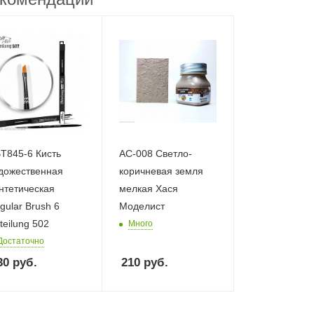
T845-6 Кисть
AC-008 Светло-
дожественная
коричневая земля
нтетическая
мелкая Хася
gular Brush 6
Моделист
teilung 502
Много
Достаточно
30
руб.
210
руб.