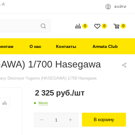
 д.
ВОЙТИ
0
0
0
иентам
О нас
Контакты
Armata Club
GAWA) 1/700 Hasegawa
Navy Destroyer Yugumo (HASEGAWA) 1/700 Hasegawa
2 325
руб.
/шт
Мало
В корзину