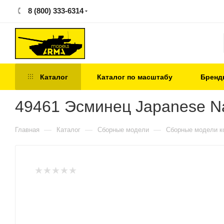
8 (800) 333-6314
Каталог
Каталог по масштабу
Бренд
49461 Эсминец Japanese N
—
—
—
Главная
Каталог
Сборные модели
Сборные модели к