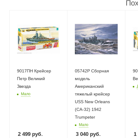
Пох
9017ПН Крейсер
05742P Сборная
90
Петр Великий
модель
Ве
Звезда
Американский
тяжелый крейсер
Мало
USS New Orleans
(CA-32) 1942
Trumpeter
Мало
2 499
руб.
3 040
руб.
1