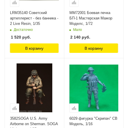
LRM35140 Советский
MM72001 Боевая печка
артиллерист - без банника -
БП-1 Мастерская Мажор
2 Live Resin, 1/35
Моделс, 1/72
Достаточно
Мало
1 520
руб.
2 140
руб.
В корзину
В корзину
3582SOGA U.S. Army
6029 фигурка "Скрипач" СВ
Airborne on Sherman. SOGA
Модель, 1/16