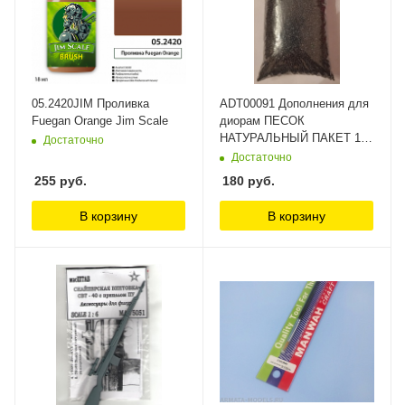
05.2420JIM Проливка
ADT00091 Дополнения для
Fuegan Orange Jim Scale
диорам ПЕСОК
НАТУРАЛЬНЫЙ ПАКЕТ 150
Достаточно
МЛ DioramaTech 3
Достаточно
255
руб.
180
руб.
В корзину
В корзину