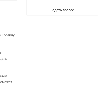
Задать вопрос
в Корзину
о
дать
ьным
поможет