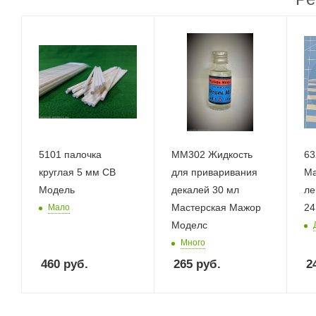
5101 палочка
ММ302 Жидкость
63
круглая 5 мм СВ
для приваривания
Ма
Модель
декалей 30 мл
ле
Мастерская Мажор
24
Мало
Моделс
Много
460
руб.
265
руб.
2