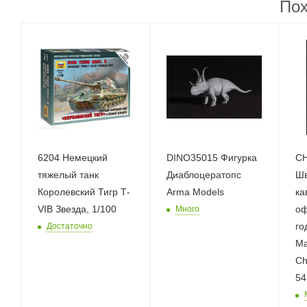
Пох
6204 Немецкий
DINO35015 Фигурка
CH
тяжелый танк
Диаблоцератопс
Шв
Королевский Тигр Т-
Arma Models
ка
VIB Звезда, 1/100
оф
Много
го
Достаточно
Ма
Ch
54