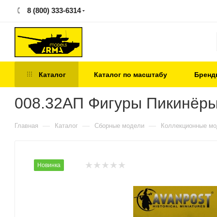
8 (800) 333-6314
Каталог
Каталог по масштабу
Бренд
008.32АП Фигуры Пикинёры 
—
—
—
Главная
Каталог
Сборные модели
Коллекционные м
Новинка