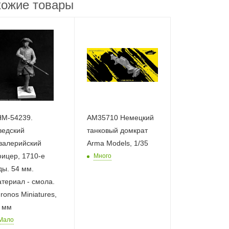
ожие товары
M-54239.
AM35710 Немецкий
едский
танковый домкрат
валерийский
Arma Models, 1/35
ицер, 1710-е
Много
ды. 54 мм.
териал - смола.
ronos Miniatures,
 мм
Мало