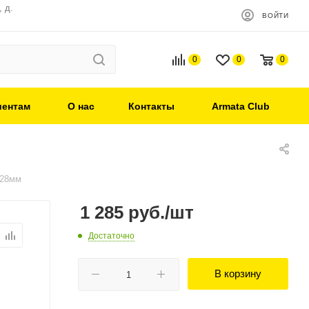
 д.
ВОЙТИ
0
0
0
иентам
О нас
Контакты
Armata Club
 28мм
1 285
руб.
/шт
Достаточно
В корзину