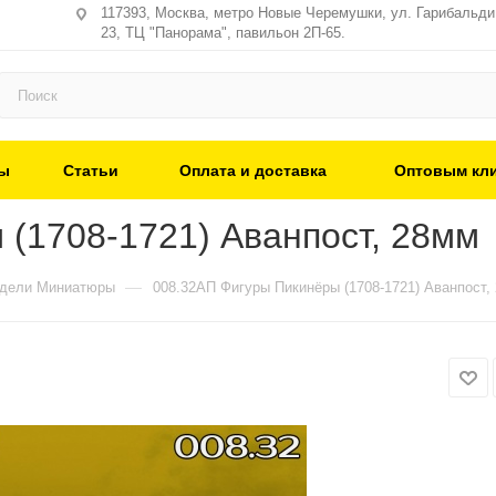
117393, Москва, метро Новые Черемушки, ул. Гарибальди,
23, ТЦ "Панорама", павильон 2П-65.
ы
Статьи
Оплата и доставка
Оптовым кл
(1708-1721) Аванпост, 28мм
—
одели Миниатюры
008.32АП Фигуры Пикинёры (1708-1721) Аванпост,