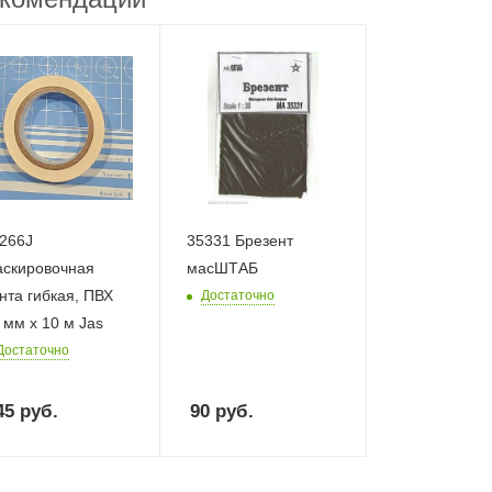
266J
35331 Брезент
скировочная
масШТАБ
нта гибкая, ПВХ
Достаточно
 мм х 10 м Jas
Достаточно
45
руб.
90
руб.