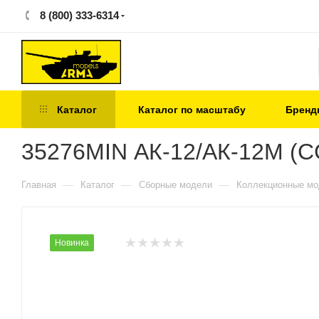
8 (800) 333-6314
Каталог
Каталог по масштабу
Бренд
35276MIN АК-12/АК-12М (С
—
—
—
Главная
Каталог
Сборные модели
Коллекционные м
Новинка