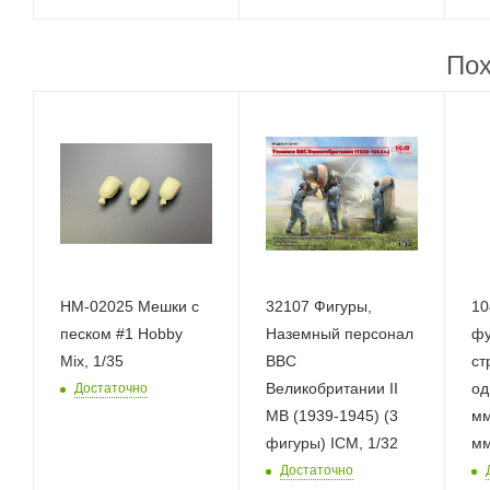
Пох
НМ-02025 Мешки с
32107 Фигуры,
10
песком #1 Hobby
Наземный персонал
фу
Mix, 1/35
ВВС
ст
Великобритании II
од
Достаточно
МВ (1939-1945) (3
мм
фигуры) ICM, 1/32
м
Достаточно