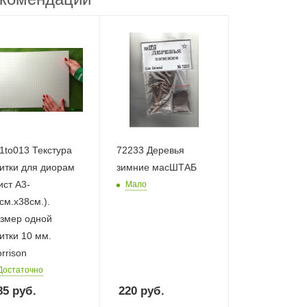
1to013 Текстура
72233 Деревья
итки для диорам
зимние масШТАБ
ист А3-
Мало
см.х38см.).
змер одной
итки 10 мм.
rrison
Достаточно
85
руб.
220
руб.