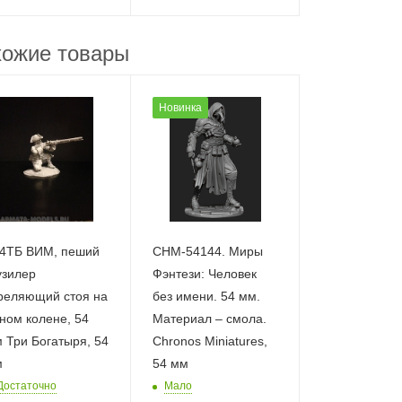
ожие товары
Новинка
4ТБ ВИМ, пеший
CHM-54144. Миры
зилер
Фэнтези: Человек
реляющий стоя на
без имени. 54 мм.
ном колене, 54
Материал – смола.
 Три Богатыря, 54
Chronos Miniatures,
м
54 мм
Достаточно
Мало