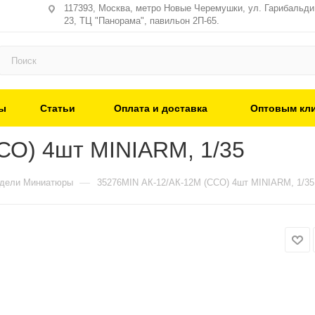
117393, Москва, метро Новые Черемушки, ул. Гарибальди,
23, ТЦ "Панорама", павильон 2П-65.
ы
Статьи
Оплата и доставка
Оптовым кл
СО) 4шт MINIARM, 1/35
—
одели Миниатюры
35276MIN АК-12/АК-12М (ССО) 4шт MINIARM, 1/35