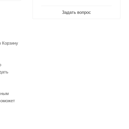
Задать вопрос
в Корзину
о
дать
ьным
поможет