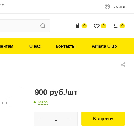
 д.
ВОЙТИ
0
0
0
иентам
О нас
Контакты
Armata Club
900
руб.
/шт
Мало
В корзину