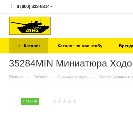
8 (800) 333-6314
Каталог
Каталог по масштабу
Бренд
35284MIN Миниатюра Ходов
—
—
—
Главная
Каталог
Сборные модели
Коллекционные м
Новинка