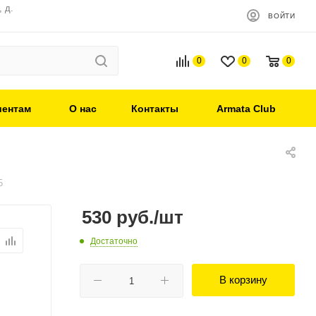
 д.
ВОЙТИ
0
0
0
иентам
О нас
Контакты
Armata Club
5
530
руб.
/шт
Достаточно
В корзину