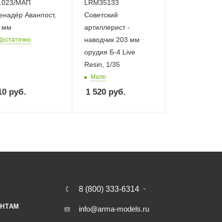
.023/МАП
LRM35133
енадёр Аванпост,
Советский
 мм
артиллерист -
наводчик 203 мм
Достаточно
орудия Б-4 Live
Resin, 1/35
Мало
10
руб.
1 520
руб.
8 (800) 333-6314
НТАМ
info@arma-models.ru