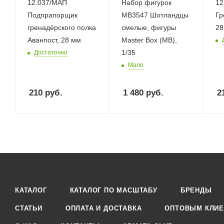
12.037/МАП
Набор фигурок
12
Подпрапорщик
MB3547 Шотландцы
Гр
гренадёрского полка
смелые, фигуры
28
Аванпост, 28 мм
Master Box (MB),
1/35
Достаточно
Мало
210
руб.
1 480
руб.
2
КАТАЛОГ
КАТАЛОГ ПО МАСШТАБУ
БРЕНДЫ
СТАТЬИ
ОПЛАТА И ДОСТАВКА
ОПТОВЫМ КЛИЕ