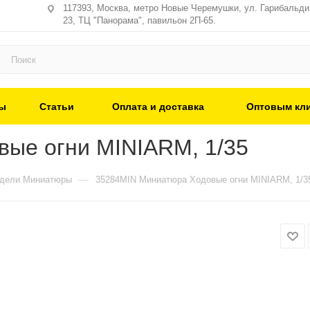
117393, Москва, метро Новые Черемушки, ул. Гарибальди,
23, ТЦ "Панорама", павильон 2П-65.
ы
Статьи
Оплата и доставка
Оптовым кл
ые огни MINIARM, 1/35
—
одели Миниатюры
35284MIN Миниатюра Ходовые огни MINIARM, 1/3