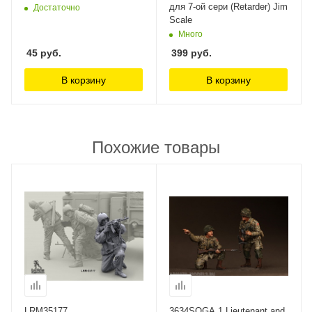
для 7-ой сери (Retarder) Jim
Достаточно
Scale
Много
45
руб.
399
руб.
В корзину
В корзину
Похожие товары
LRM35177
3634SOGA 1 Lieutenant and