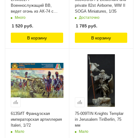
Военнослужащий ВВ,
private 82st Airborne, WW II
ведет огонь из АК-74 с
SOGA Miniatures, 1/35
колена Live Resin, 1/35
Много
Достаточно
1 520
руб.
1 785
руб.
В корзину
В корзину
6135ИТ Французская
75-009TIN Knights Templar
императорская артиллерия
in Jerusalem TinBerlin, 75
Italeri, 1/72
мм
Мало
Мало