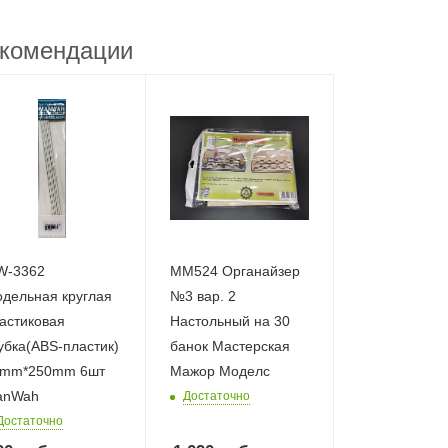
комендации
W-3362
MM524 Органайзер
дельная круглая
№3 вар. 2
астиковая
Настольный на 30
убка(ABS-пластик)
банок Мастерская
3mm*250mm 6шт
Мажор Моделс
anWah
Достаточно
Достаточно