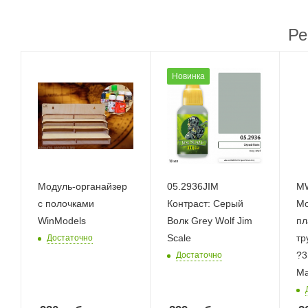
Ре
Новинка
Модуль-органайзер
05.2936JIM
M
с полочками
Контраст: Серый
Мо
WinModels
Волк Grey Wolf Jim
пл
Scale
тр
Достаточно
?
Достаточно
M