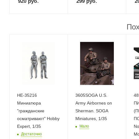
920
руб.
299
руб.
2
Пох
HE-35216
3605SOGA U.S.
48
Миниатюра
Army Airbornes on
П
"гражданские
Sherman. SOGA
(П
осматривают" Hobby
Miniatures, 1/35
ПС
Expert, 1/35
No
Мало
Mo
Достаточно