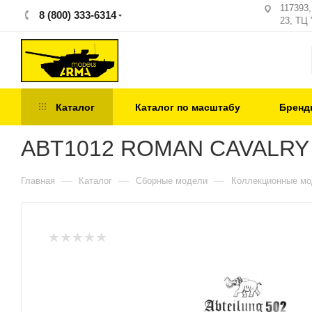
117393
8 (800) 333-6314
23, ТЦ 
Каталог
Каталог по масштабу
Бренд
ABT1012 ROMAN CAVALRY OF
—
—
—
Главная
Каталог
Сборные модели
Коллекционные м