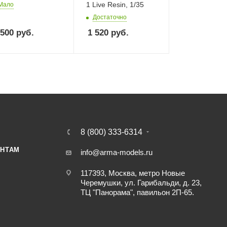
1 Live Resin, 1/35
Мало
Достаточно
 500
руб.
1 520
руб.
8 (800) 333-6314
НТАМ
info@arma-models.ru
117393, Москва, метро Новые
Черемушки, ул. Гарибальди, д. 23,
ТЦ "Панорама", павильон 2П-65.