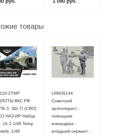
00
руб.
1 090
руб.
ожие товары
119-2TMP
LRM35144
ИЛОТЫ ВКС РФ
Советский
ПК-3, ЗШ-7) (СВО)
артиллерист -
О НАЗ-ИР. Набор
помощник
. 15-2 1/48 Temp
командира -
dels, 1/48
младший сержант -