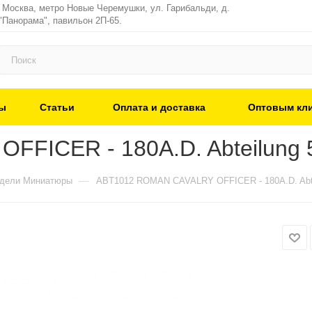
, Москва, метро Новые Черемушки, ул. Гарибальди, д.
"Панорама", павильон 2П-65.
ы
Статьи
Оплата и доставка
Оптовым кл
FICER - 180A.D. Abteilung 
—
одели Миниатюры
ABT1012 ROMAN CAVALRY OFFICER - 180A.D. Abte