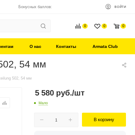
Бонусных баллов:
ВОЙТИ
0
0
0
иентам
О нас
Контакты
Armata Club
502, 54 мм
ilung 502, 54 мм
5 580
руб.
/шт
Мало
В корзину