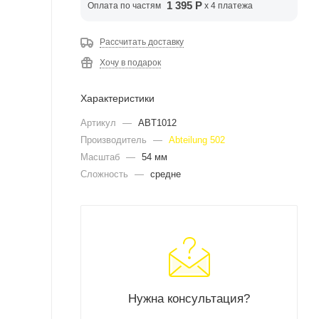
1 395 Р
Оплата по частям
x 4 платежа
Рассчитать доставку
Хочу в подарок
Характеристики
Артикул
—
ABT1012
Производитель
—
Abteilung 502
Масштаб
—
54 мм
Сложность
—
средне
Нужна консультация?