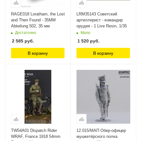
RAGE018 Loratham, the Lost
LRM35143 Советский
and Then Found - 35MM
артиллерист - командир
Abteilung 502, 35 мм
орудия - 1 Live Resin, 1/35
Достаточно
Мало
2 585
руб.
1 520
руб.
В корзину
В корзину
TW54A01 Dispatch Rider
12.015/МАП Обер-офицер
WRAF, France 1918 54mm
мушкетёрского полка