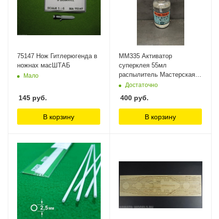
75147 Нож Гитлерюгенда в
MM335 Активатор
ножнах масШТАБ
суперклея 55мл
распылитель Мастерская
Мало
Мажор Моделс
Достаточно
145
руб.
400
руб.
В корзину
В корзину