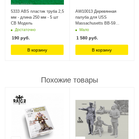
5333 ABS пластик труба 2,5
AW10013 Деревянная
мм - длина 250 мм - 5 шт
палуба для USS
СВ Модель
Massachusetts BB-59
ArtWox Model
Достаточно
Мало
190
руб.
1 580
руб.
В корзину
В корзину
Похожие товары