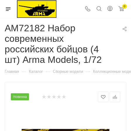
0
AM72182 Набор
современных
российских бойцов (4
шт) Arma Models, 1/72
—
—
—
Главная
Каталог
Сборные модели
Коллекционные мод
Новинка