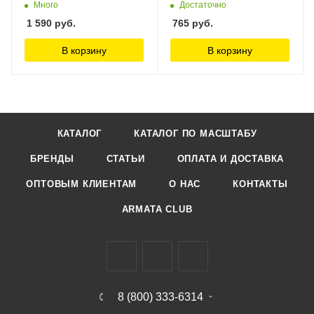
ведет огонь из гранатомета
Много
Достаточно
АГС-17 установленного на
1 590
руб.
765
руб.
башне бронетехники Live
Resin, 1/35
В корзину
В корзину
КАТАЛОГ
КАТАЛОГ ПО МАСШТАБУ
БРЕНДЫ
СТАТЬИ
ОПЛАТА И ДОСТАВКА
ОПТОВЫМ КЛИЕНТАМ
О НАС
КОНТАКТЫ
ARMATA CLUB
8 (800) 333-6314