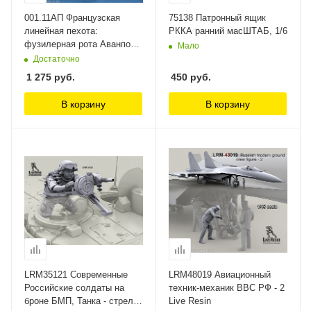
001.11АП Французская
75138 Патронный ящик
линейная пехота:
РККА ранний масШТАБ, 1/6
фузилерная рота Аванпост,
Мало
28 мм
Достаточно
1 275
руб.
450
руб.
В корзину
В корзину
LRM35121 Современные
LRM48019 Авиационный
Российские солдаты на
техник-механик ВВС РФ - 2
броне БМП, Танка - стрелок
Live Resin