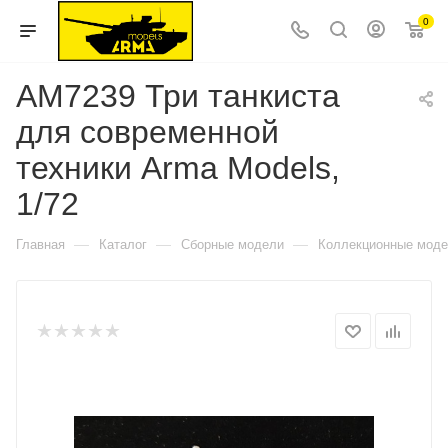
0
AM7239 Три танкиста
для современной
техники Arma Models,
1/72
—
—
—
Главная
Каталог
Сборные модели
Коллекционные мод