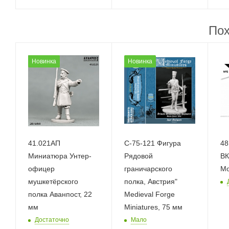
Пох
Новинка
Новинка
41.021АП
C-75-121 Фигура
48
Миниатюра Унтер-
Рядовой
ВК
офицер
граничарского
Mo
мушкетёрского
полка, Австрия"
полка Аванпост, 22
Medieval Forge
мм
Miniatures, 75 мм
Достаточно
Мало