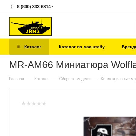
8 (800) 333-6314
Каталог
Каталог по масштабу
Бренд
MR-AM66 Миниатюра Wolfland 
—
—
—
Главная
Каталог
Сборные модели
Коллекционные м