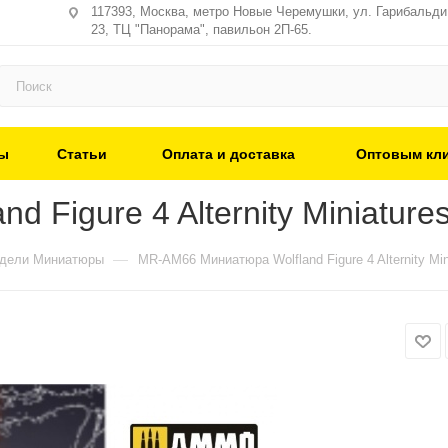
117393, Москва, метро Новые Черемушки, ул. Гарибальди,
23, ТЦ "Панорама", павильон 2П-65.
ы
Статьи
Оплата и доставка
Оптовым кл
Figure 4 Alternity Miniatures
—
одели Миниатюры
MR-AM66 Миниатюра Wolfland Figure 4 Alternity Mini