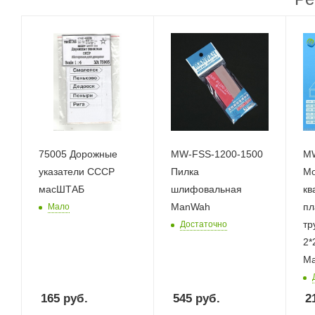
75005 Дорожные
MW-FSS-1200-1500
M
указатели СССР
Пилка
Мо
масШТАБ
шлифовальная
кв
ManWah
пл
Мало
тр
Достаточно
2*
M
165
руб.
545
руб.
2