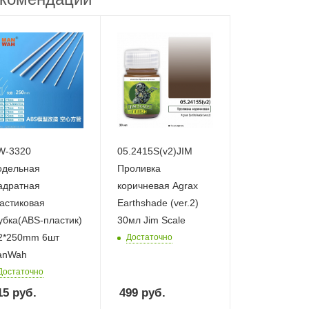
W-3320
05.2415S(v2)JIM
дельная
Проливка
адратная
коричневая Agrax
астиковая
Earthshade (ver.2)
убка(ABS-пластик)
30мл Jim Scale
2*250mm 6шт
Достаточно
anWah
Достаточно
15
руб.
499
руб.