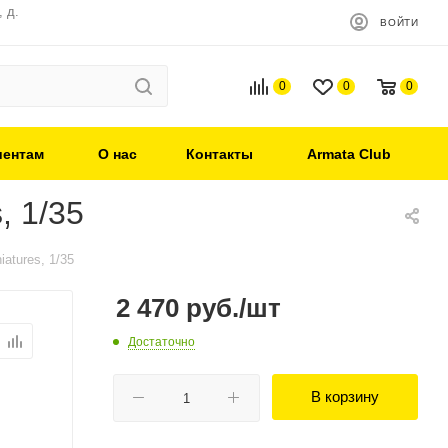
 д.
ВОЙТИ
0
0
0
иентам
О нас
Контакты
Armata Club
, 1/35
atures, 1/35
2 470
руб.
/шт
Достаточно
В корзину