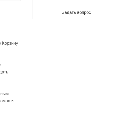
Задать вопрос
в Корзину
о
дать
ьным
поможет