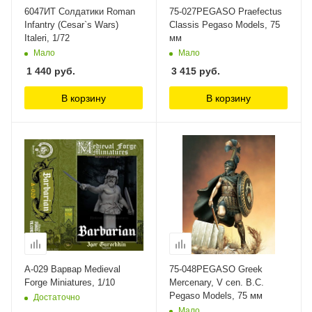
6047ИТ Солдатики Roman
75-027PEGASO Praefectus
Infantry (Cesar`s Wars)
Classis Pegaso Models, 75
Italeri, 1/72
мм
Мало
Мало
1 440
руб.
3 415
руб.
В корзину
В корзину
A-029 Варвар Medieval
75-048PEGASO Greek
Forge Miniatures, 1/10
Mercenary, V cen. B.C.
Pegaso Models, 75 мм
Достаточно
Мало