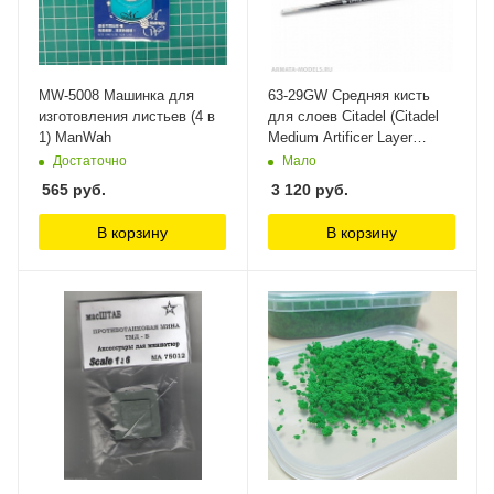
MW-5008 Машинка для
63-29GW Средняя кисть
изготовления листьев (4 в
для слоев Citadel (Citadel
1) ManWah
Medium Artificer Layer
Brush) Citadel
Достаточно
Мало
565
руб.
3 120
руб.
В корзину
В корзину