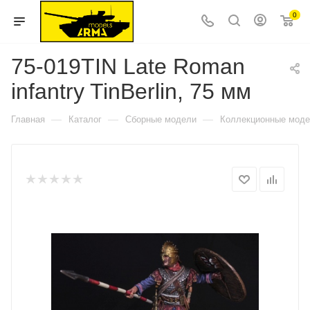
0
75-019TIN Late Roman
infantry TinBerlin, 75 мм
—
—
—
Главная
Каталог
Сборные модели
Коллекционные мод