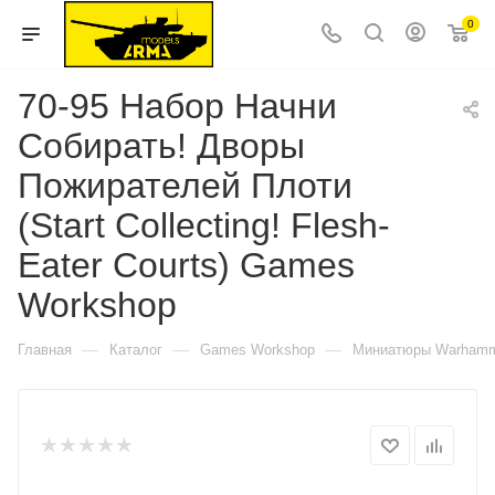
0
70-95 Набор Начни
Собирать! Дворы
Пожирателей Плоти
(Start Collecting! Flesh-
Eater Courts) Games
Workshop
—
—
—
Главная
Каталог
Games Workshop
Миниатюры Warhamme