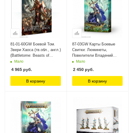
81-01-60GW Боевой Том.
87-03GW Карты Боевые
Звери Хаоса (тв.обл., англ.)
Свитки: Люминеты,
(Battletome: Beasts of
Повелители Владений
Chaos (HB, Eng)) Games
(Warscroll Cards: Lumineth
Мало
Мало
Workshop
Realm-lords (Eng)) Games
4 965
руб.
2 450
руб.
Workshop
В корзину
В корзину