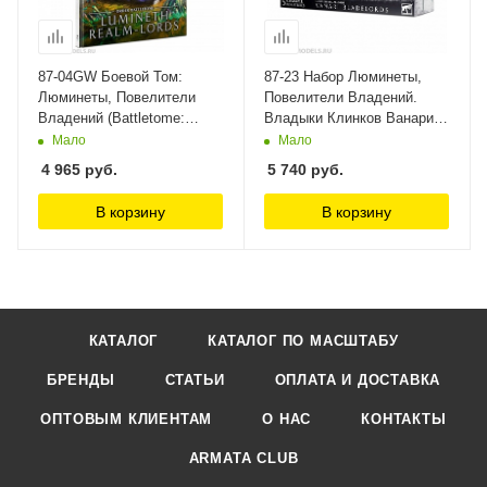
87-04GW Боевой Том:
87-23 Набор Люминеты,
Люминеты, Повелители
Повелители Владений.
Владений (Battletome:
Владыки Клинков Ванари
Lumineth Realm-lords (HB,
(Lumineth Realm-Lords
Мало
Мало
Eng)) Games Workshop
Vanari Bladelords) Games
4 965
руб.
5 740
руб.
Workshop
В корзину
В корзину
КАТАЛОГ
КАТАЛОГ ПО МАСШТАБУ
БРЕНДЫ
СТАТЬИ
ОПЛАТА И ДОСТАВКА
ОПТОВЫМ КЛИЕНТАМ
О НАС
КОНТАКТЫ
ARMATA CLUB