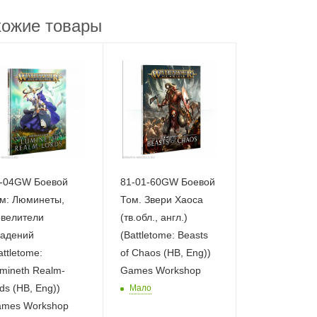
ожие товары
-04GW Боевой
81-01-60GW Боевой
м: Люминеты,
Том. Звери Хаоса
велители
(тв.обл., англ.)
адений
(Battletome: Beasts
attletome:
of Chaos (HB, Eng))
mineth Realm-
Games Workshop
rds (HB, Eng))
Мало
mes Workshop