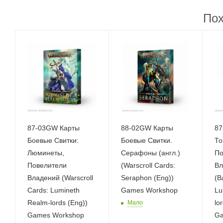
Пох
87-03GW Карты
88-02GW Карты
87
Боевые Свитки:
Боевые Свитки.
То
Люминеты,
Серафоны (англ.)
По
Повелители
(Warscroll Cards:
Вл
Владений (Warscroll
Seraphon (Eng))
(B
Cards: Lumineth
Games Workshop
Lu
Realm-lords (Eng))
lo
Мало
Games Workshop
Ga