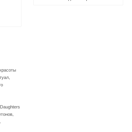
 красоты
туал,
го
 Daughters
етонов,
.