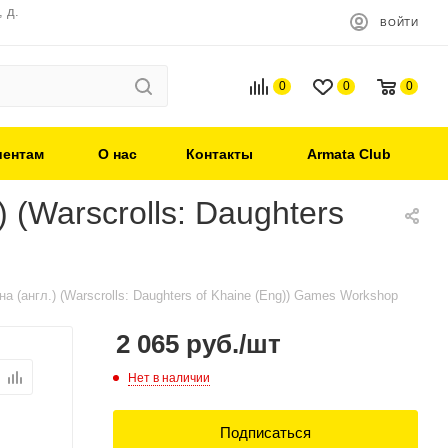
 д.
ВОЙТИ
0
0
0
иентам
О нас
Контакты
Armata Club
(Warscrolls: Daughters
 (англ.) (Warscrolls: Daughters of Khaine (Eng)) Games Workshop
2 065
руб.
/шт
Нет в наличии
Подписаться