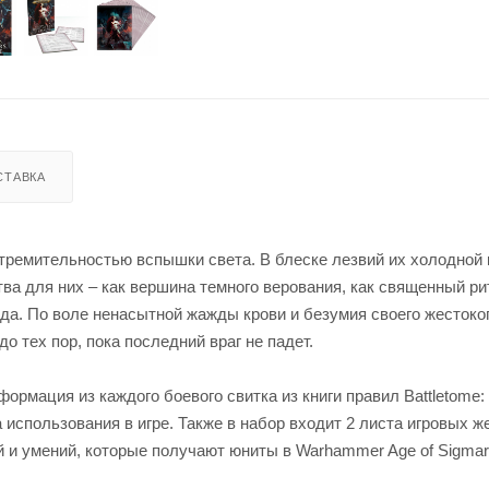
СТАВКА
стремительностью вспышки света. В блеске лезвий их холодной
ва для них – как вершина темного верования, как священный ри
да. По воле ненасытной жажды крови и безумия своего жестоко
о тех пор, пока последний враг не падет.
ормация из каждого боевого свитка из книги правил Battletome:
 использования в игре. Также в набор входит 2 листа игровых ж
 и умений, которые получают юниты в Warhammer Age of Sigmar