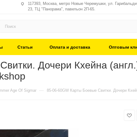
117393, Москва, метро Новые Черемушки, ул. Гарибальди,
23, ТЦ "Панорама", павильон 2П-65.
ы
Статьи
Оплата и доставка
Оптовым кл
итки. Дочери Кхейна (англ.) 
rkshop
—
mer Age Of Sigmar
85-06-60GW Карты Боевые Свитки. Дочери Кхейна