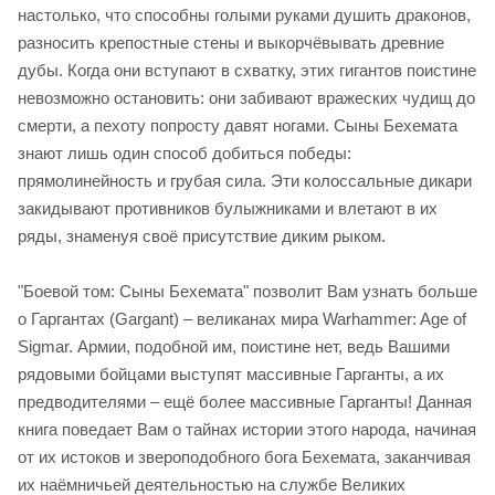
настолько, что способны голыми руками душить драконов,
разносить крепостные стены и выкорчёвывать древние
дубы. Когда они вступают в схватку, этих гигантов поистине
невозможно остановить: они забивают вражеских чудищ до
смерти, а пехоту попросту давят ногами. Сыны Бехемата
знают лишь один способ добиться победы:
прямолинейность и грубая сила. Эти колоссальные дикари
закидывают противников булыжниками и влетают в их
ряды, знаменуя своё присутствие диким рыком.
"Боевой том: Сыны Бехемата" позволит Вам узнать больше
о Гаргантах (Gargant) – великанах мира Warhammer: Age of
Sigmar. Армии, подобной им, поистине нет, ведь Вашими
рядовыми бойцами выступят массивные Гарганты, а их
предводителями – ещё более массивные Гарганты! Данная
книга поведает Вам о тайнах истории этого народа, начиная
от их истоков и звероподобного бога Бехемата, заканчивая
их наёмничьей деятельностью на службе Великих