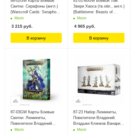
88-02GW Карты Боевые
81-01-60GW Боевой Том.
Свитки. Серафоны (англ.)
Звери Хаоса (тв.обл., англ.)
(Warscroll Cards: Seraphon
(Battletome: Beasts of
(Eng)) Games Workshop
Chaos (HB, Eng)) Games
Мало
Мало
Workshop
3 215
руб.
4 965
руб.
В корзину
В корзину
87-03GW Карты Боевые
87-23 Набор Люминеты,
Свитки: Люминеты,
Повелители Владений.
Повелители Владений
Владыки Клинков Ванари
(Warscroll Cards: Lumineth
(Lumineth Realm-Lords
Мало
Мало
Realm-lords (Eng)) Games
Vanari Bladelords) Games