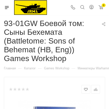
0
93-01GW Боевой том:
Сыны Бехемата
(Battletome: Sons of
Behemat (HB, Eng))
Games Workshop
—
—
—
Главная
Каталог
Games Workshop
Миниатюры Warhamme