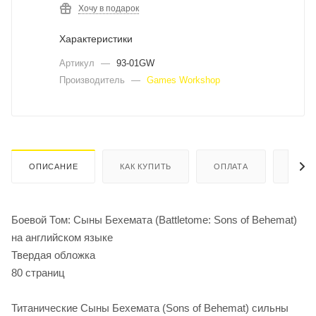
Хочу в подарок
Характеристики
Артикул
—
93-01GW
Производитель
—
Games Workshop
ОПИСАНИЕ
КАК КУПИТЬ
ОПЛАТА
ДОСТ
Боевой Том: Сыны Бехемата (Battletome: Sons of Behemat)
на английском языке
Твердая обложка
80 страниц
Титанические Сыны Бехемата (Sons of Behemat) сильны